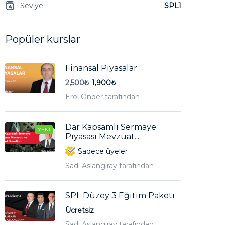
Seviye
SPL1
Popüler kurslar
Finansal Piyasalar
2,500₺
1,900₺
Erol Önder tarafından
Dar Kapsamlı Sermaye
YENI
Piyasası Mevzuat...
Sadece üyeler
Sadi Aslangiray tarafından
SPL Düzey 3 Eğitim Paketi
Ücretsiz
Sadi Aslangiray tarafından