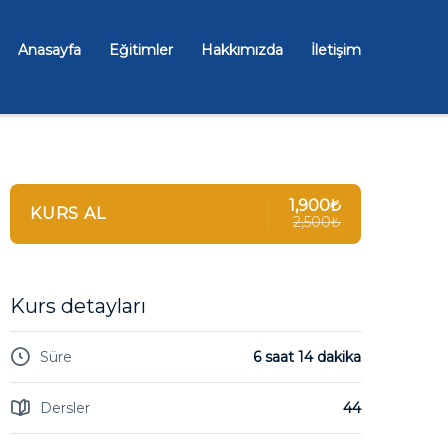
Anasayfa
Eğitimler
Hakkımızda
İletişim
1,900₺
KURS AL
2,500₺
Kurs detayları
Süre
6 saat 14 dakika
Dersler
44