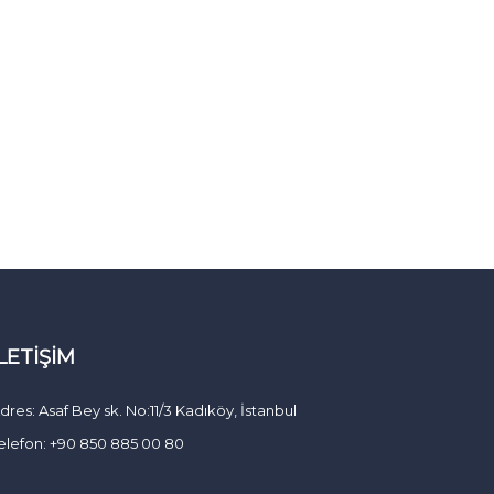
İLETIŞIM
dres: Asaf Bey sk. No:11/3 Kadıköy, İstanbul
elefon: +90 850 885 00 80