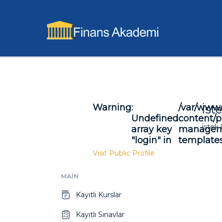
Warning
:
/var/www/
İste
Undefined
content/p
İstek 
array key
manageme
"login" in
templates
Visit Public Profile
MAIN
Kayıtlı Kurslar
Kayıtlı Sınavlar