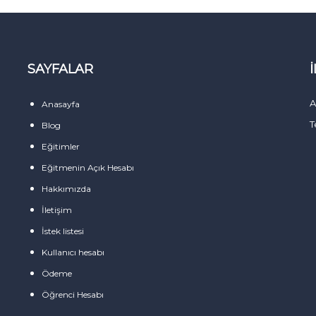
SAYFALAR
A
Anasayfa
T
Blog
Eğitimler
Eğitmenin Açık Hesabı
ı
Hakkımızda
İletişim
İstek listesi
Kullanıcı hesabı
Ödeme
Öğrenci Hesabı