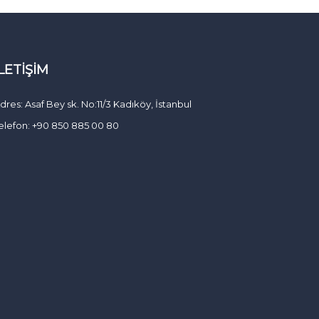
İLETIŞIM
dres: Asaf Bey sk. No:11/3 Kadıköy, İstanbul
elefon: +90 850 885 00 80